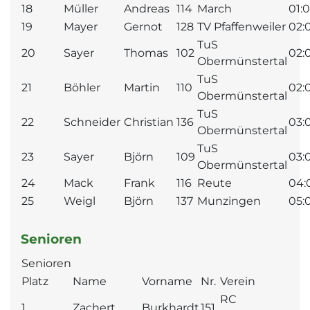
18
Müller
Andreas
114
March
01:
19
Mayer
Gernot
128
TV Pfaffenweiler
02:
TuS
20
Sayer
Thomas
102
02:
Obermünstertal
TuS
21
Böhler
Martin
110
02:
Obermünstertal
TuS
22
Schneider
Christian
136
03:
Obermünstertal
TuS
23
Sayer
Björn
109
03:
Obermünstertal
24
Mack
Frank
116
Reute
04:
25
Weigl
Björn
137
Munzingen
05:
Senioren
Senioren
Platz
Name
Vorname
Nr.
Verein
RC
1
Zachert
Burkhardt
151