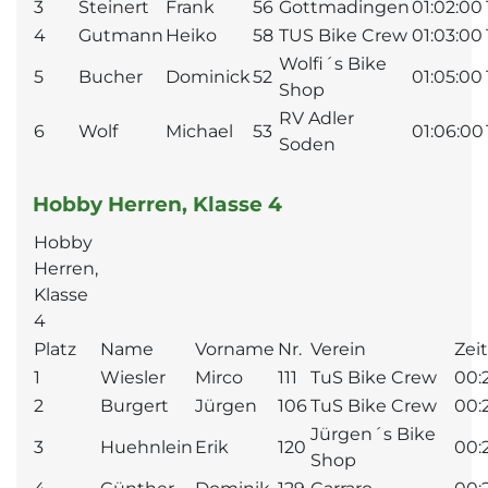
3
Steinert
Frank
56
Gottmadingen
01:02:00
4
Gutmann
Heiko
58
TUS Bike Crew
01:03:00
Wolfi´s Bike
5
Bucher
Dominick
52
01:05:00
Shop
RV Adler
6
Wolf
Michael
53
01:06:00
Soden
Hobby Herren, Klasse 4
Hobby
Herren,
Klasse
4
Platz
Name
Vorname
Nr.
Verein
Zeit
1
Wiesler
Mirco
111
TuS Bike Crew
00:
2
Burgert
Jürgen
106
TuS Bike Crew
00:
Jürgen´s Bike
3
Huehnlein
Erik
120
00:
Shop