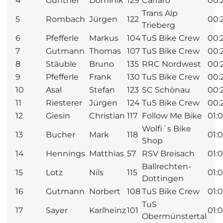
4
Günther
Dominik
129
Carraro
00:
Trans Alp
5
Rombach
Jürgen
122
00:
Trieberg
6
Pfefferle
Markus
104
TuS Bike Crew
00:
7
Gutmann
Thomas
107
TuS Bike Crew
00:
8
Stäuble
Bruno
135
RRC Nordwest
00:
9
Pfefferle
Frank
130
TuS Bike Crew
00:
10
Asal
Stefan
123
SC Schönau
00:
11
Riesterer
Jürgen
124
TuS Bike Crew
00:
12
Giesin
Christian
117
Follow Me Bike
01:0
Wolfi´s Bike
13
Bucher
Mark
118
01:
Shop
14
Hennings
Matthias
57
RSV Breisach
01:
Ballrechten-
15
Lotz
Nils
115
01:
Dottingen
16
Gutmann
Norbert
108
TuS Bike Crew
01:
TuS
17
Sayer
Karlheinz
101
01:
Obermünstertal