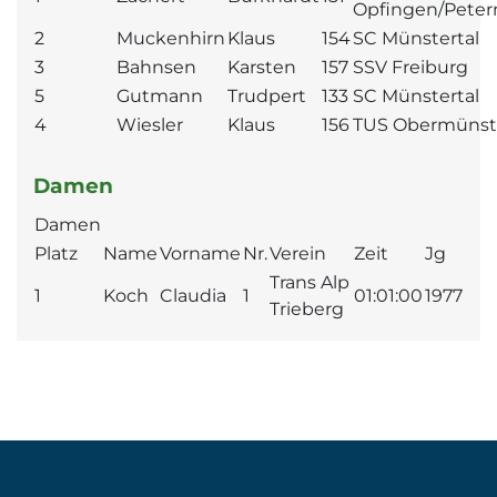
Opfingen/Pete
2
Muckenhirn
Klaus
154
SC Münstertal
3
Bahnsen
Karsten
157
SSV Freiburg
5
Gutmann
Trudpert
133
SC Münstertal
4
Wiesler
Klaus
156
TUS Obermünste
Damen
Damen
Platz
Name
Vorname
Nr.
Verein
Zeit
Jg
Trans Alp
1
Koch
Claudia
1
01:01:00
1977
Trieberg