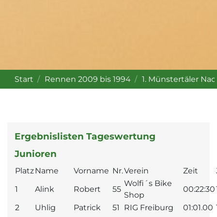
Start
Rennen 2009 bis 1994
1. Münstertäler Na
Ergebnislisten Tageswertung
Junioren
Platz
Name
Vorname
Nr.
Verein
Zeit
Wolfi´s Bike
1
Alink
Robert
55
00:22:30
Shop
2
Uhlig
Patrick
51
RIG Freiburg
01:01.00