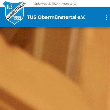
Spielweg 5, 79244 Münstertal
TUS Obermünstertal e.V.
...