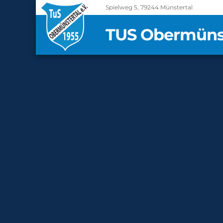
Spielweg 5, 79244 Münstertal
TUS Obermünste