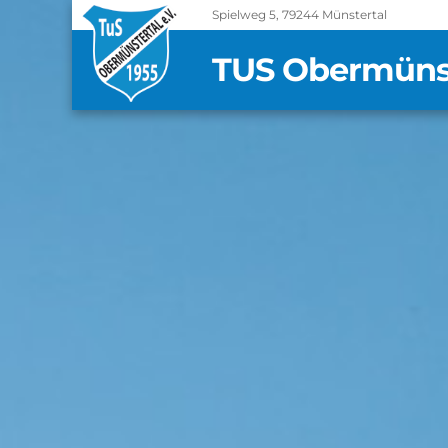
Spielweg 5, 79244 Münstertal
TUS Obermünste