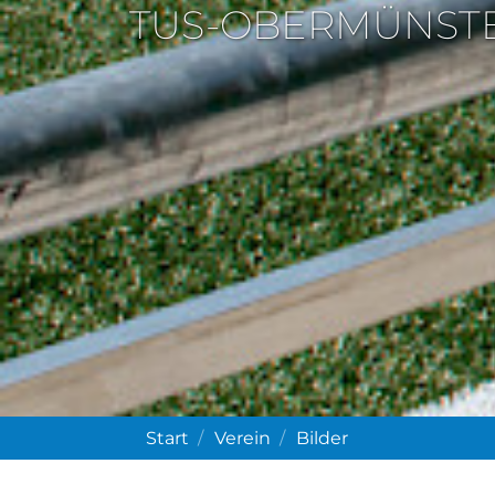
TUS-OBERMÜNST
Start
Verein
Bilder