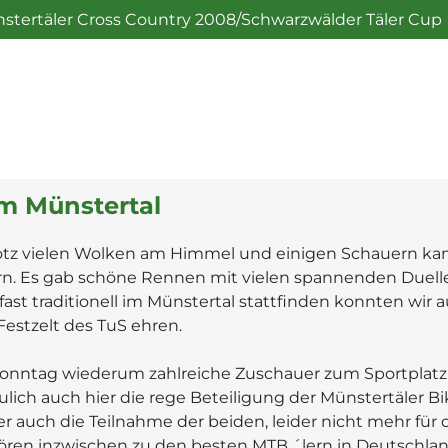
nstertäler Cross Country 2008/Schwarzwälder Täler Cup
 Münstertal
otz vielen Wolken am Himmel und einigen Schauern kame
n. Es gab schöne Rennen mit vielen spannenden Duelle
ast traditionell im Münstertal stattfinden konnten wir 
estzelt des TuS ehren.
Sonntag wiederum zahlreiche Zuschauer zum Sportplat
eulich auch hier die rege Beteiligung der Münstertäler
er auch die Teilnahme der beiden, leider nicht mehr für
ren inzwischen zu den besten MTB ´lern in Deutschla