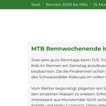
Start
Rennen 2009 bis 1994
15. Mü
MTB Rennwochenende im
Zwei sehr gute Renntage beim TUS. Tr
Kids im Rennen am Samstag anzufeuer
beobachten. Da die Finalrennen schon f
des Schwarzwälder Kidscups im vollen F
Vom Wetter begünstigt pilgerten am 
den einzelnen Klassen zu erleben. Erfr
interessant aus Münstertäler Sicht sich
Schelb und Heiko Gutmann. Diese gehö