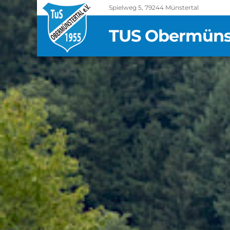
Spielweg 5, 79244 Münstertal
TUS Obermünste