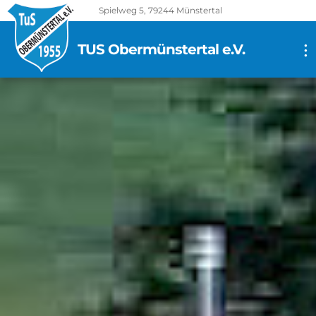
Spielweg 5, 79244 Münstertal
TUS Obermünstertal e.V.
...