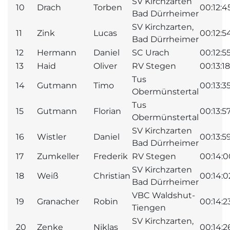
SV Kirchzarten
10
Drach
Torben
00:12:4
Bad Dürrheimer
SV Kirchzarten,
11
Zink
Lucas
00:12:5
Bad Dürrheimer
12
Hermann
Daniel
SC Urach
00:12:5
13
Haid
Oliver
RV Stegen
00:13:18
Tus
14
Gutmann
Timo
00:13:3
Obermünstertal
Tus
15
Gutmann
Florian
00:13:5
Obermünstertal
SV Kirchzarten
16
Wistler
Daniel
00:13:5
Bad Dürrheimer
17
Zumkeller
Frederik
RV Stegen
00:14:0
SV Kirchzarten
18
Weiß
Christian
00:14:0
Bad Dürrheimer
VBC Waldshut-
19
Granacher
Robin
00:14:2
Tiengen
SV Kirchzarten,
20
Zenke
Niklas
00:14:2