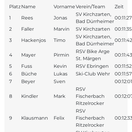
Platz
Name
Vorname
Verein/Team
Zeit
SV Kirchzarten,
1
Rees
Jonas
00:11:27
Bad Dürrheimer
2
Faller
Marvin
SV Kirchzarten
00:11:35
SV Kirchzarten,
3
Hackenjos
Timo
00:11:4
Bad Dürrheimer
RSV Bike Arge
4
Mayer
Pirmin
00:11:4
St. Märgen
5
Fuss
Kevin
RSV Ebringen
00:11:52
6
Büche
Lukas
Ski-Club Wehr
00:11:57
7
Beyer
Sven
00:12:0
RSV
8
Kindler
Mark
Fischerbach
00:12:0
Ritzelrocker
RSV
9
Klausmann
Felix
Fischerbach
00:12:3
Ritzelrocker