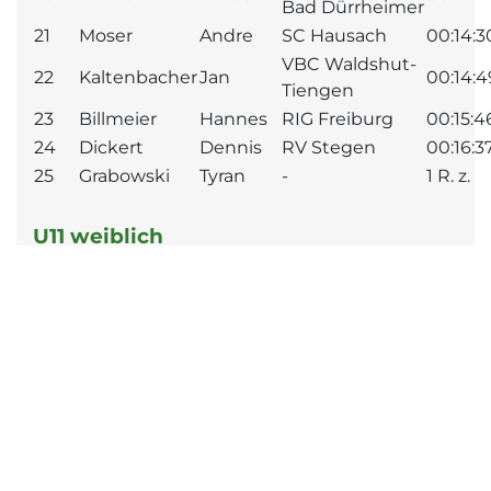
Bad Dürrheimer
21
Moser
Andre
SC Hausach
00:14:3
VBC Waldshut-
22
Kaltenbacher
Jan
00:14:4
Tiengen
23
Billmeier
Hannes
RIG Freiburg
00:15:4
24
Dickert
Dennis
RV Stegen
00:16:3
25
Grabowski
Tyran
-
1 R. z.
U11 weiblich
Platz
Name
Vorname
Verein/Team
Zeit
SV
Kirchzarten
1
Hackenjos
Lena
00:13:11
Bad
Dürrheimer
2
Andris
Caroline
RV Stegen
00:13:54
VBC
3
Schmid
Hannah
Waldshut-
00:14:05