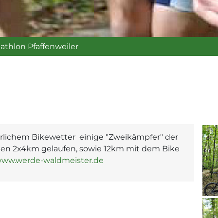
thlon Pfaffenweiler
lichem Bikewetter einige "Zweikämpfer" der
ssten 2x4km gelaufen, sowie 12km mit dem Bike
ww.werde-waldmeister.de