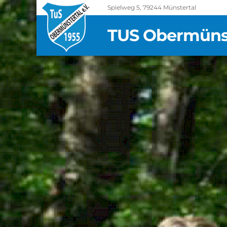
Spielweg 5, 79244 Münstertal
TUS Obermünste