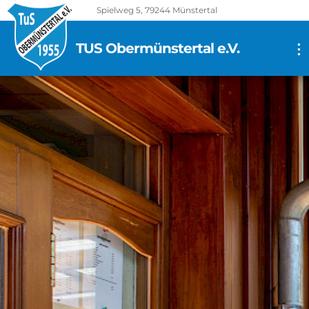
Spielweg 5, 79244 Münstertal
TUS Obermünstertal e.V.
...