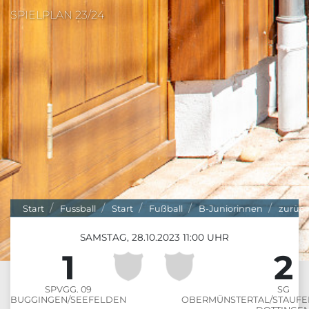
SPIELPLAN 23/24
Start
Fussball
Start
Fußball
B-Juniorinnen
zurüc
SAMSTAG, 28.10.2023 11:00 UHR
1
2
:
SPVGG. 09
SG
BUGGINGEN/SEEFELDEN
OBERMÜNSTERTAL/STAUFE