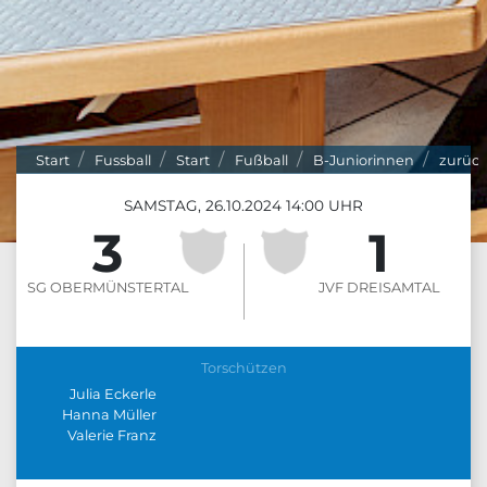
Start
Fussball
Start
Fußball
B-Juniorinnen
zurüc
SAMSTAG, 26.10.2024 14:00 UHR
3
1
:
SG OBERMÜNSTERTAL
JVF DREISAMTAL
Torschützen
Julia Eckerle
Hanna Müller
Valerie Franz