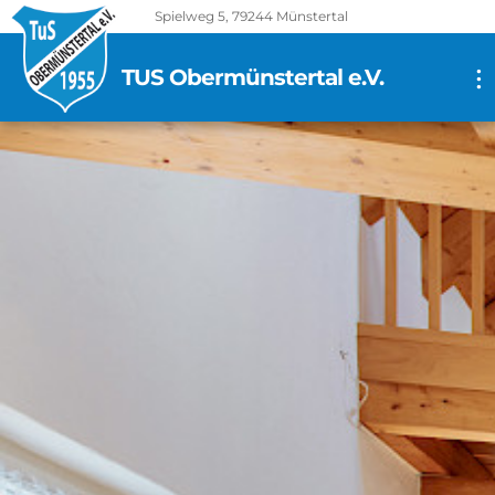
Spielweg 5, 79244 Münstertal
TUS Obermünstertal e.V.
...