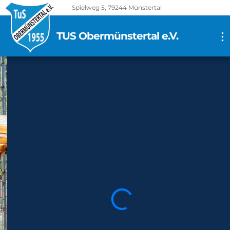
Spielweg 5, 79244 Münstertal
TUS Obermünstertal e.V.
...