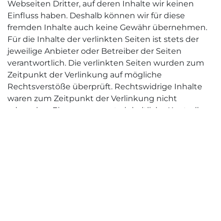
Webseiten Dritter, auf deren Inhalte wir keinen
Einfluss haben. Deshalb können wir für diese
fremden Inhalte auch keine Gewähr übernehmen.
Für die Inhalte der verlinkten Seiten ist stets der
jeweilige Anbieter oder Betreiber der Seiten
verantwortlich. Die verlinkten Seiten wurden zum
Zeitpunkt der Verlinkung auf mögliche
Rechtsverstöße überprüft. Rechtswidrige Inhalte
waren zum Zeitpunkt der Verlinkung nicht
erkennbar. Eine permanente inhaltliche Kontrolle
der verlinkten Seiten ist jedoch ohne konkrete
Anhaltspunkte einer Rechtsverletzung nicht
zumutbar. Bei Bekanntwerden von
Rechtsverletzungen werden wir derartige Links
umgehend entfernen.
Urheberrecht
Die durch die Seitenbetreiber erstellten Inhalte und
Werke auf diesen Seiten unterliegen dem