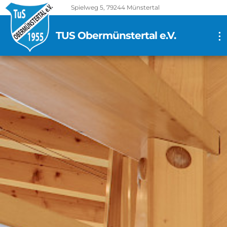
Spielweg 5, 79244 Münstertal
TUS Obermünstertal e.V.
...