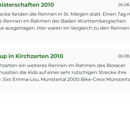
isterschaften 2010
26.08
recke fanden die Rennen in St. Märgen statt. Einen Tag 
die Rennen im Rahmen der Baden Württembergischen
cke ausgetragen. Hier waren im Vergleich zu den Rennen
up in Kirchzarten 2010
26.08
hzarten ein weiteres Rennen im Rahmen des Bioracer
ssten die Kids auf einer sehr rutschigen Strecke ihre
9. Sixt Emma-Lou, Münstertal 2000 Bike-Crew Münsterta
n Muttenz, CH 2010
24.08
nnes Bläsi … 51. Patrick Riesterer … Klasse Rock Knaben: 
roßen Feld … 32. Silas Keller … Klasse Cross Knaben: 16.