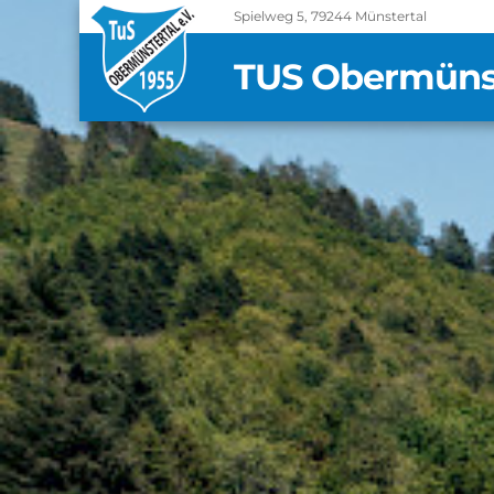
Spielweg 5, 79244 Münstertal
TUS Obermünste