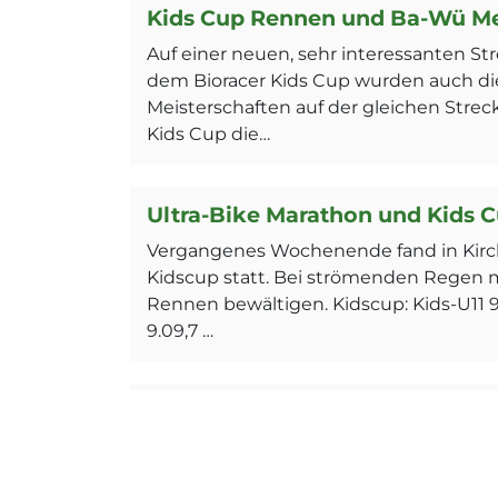
Kids Cup Rennen und Ba-Wü Me
Auf einer neuen, sehr interessanten St
dem Bioracer Kids Cup wurden auch 
Meisterschaften auf der gleichen Stre
Kids Cup die…
Ultra-Bike Marathon und Kids C
Vergangenes Wochenende fand in Kirc
Kidscup statt. Bei strömenden Regen mu
Rennen bewältigen. Kidscup: Kids-U11 
9.09,7 …
Racers Bike Cups Finalrennen i
Ergebnisse: Klasse Hard Knaben: 31. Joha
Michael Bläsi, super Leistung in einem g