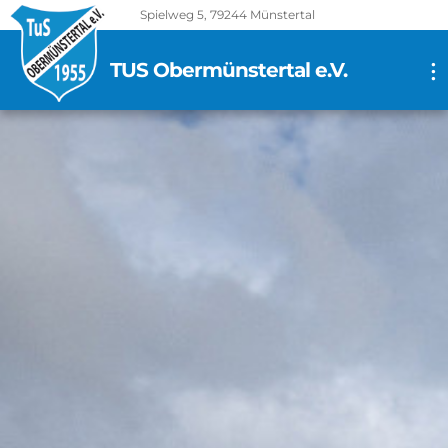
Spielweg 5, 79244 Münstertal
TUS Obermünstertal e.V.
...