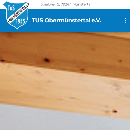
Spielweg 5, 79244 Münstertal
TUS Obermünstertal e.V.
...