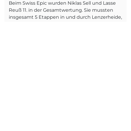
Beim Swiss Epic wurden Niklas Sell und Lasse
Reuß 11. in der Gesamtwertung. Sie mussten
insgesamt 5 Etappen in und durch Lenzerheide,
St. Moritz und Davos absolvieren.
Weltmeisterschaft Glasgow
17.10.2023
Bei der WM in Scottland zeigen Ben und Julian
super Leistungen. Im Short-Race erzielte Julian
einen super 13. Platz und im Cross-Country den
52. Ben belegte einen guten 44. Platz.
Montafon Marathon // Vorschau
01.08.2023
WM
M³ Montafon Mountainbike Marathon … … Beim
Montafon Mountainbike Marathon über 132km
und 4200hm konnte Niklas Sell lange Zeit in der