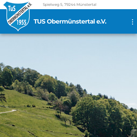
Spielweg 5, 79244 Münstertal
TUS Obermünstertal e.V.
...