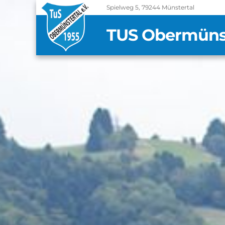
Spielweg 5, 79244 Münstertal
TUS Obermünste